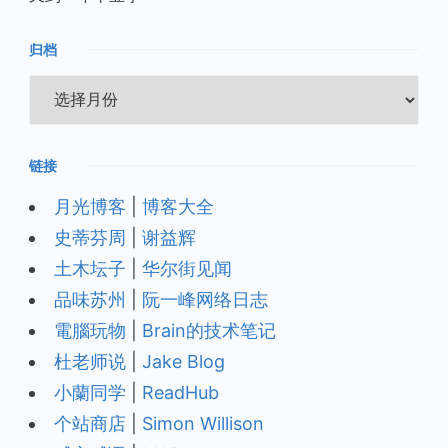
归档
归
档
链接
月光博客
|
博客大全
史蒂芬周
|
谢益辉
土木坛子
|
华尔街见闻
品味苏州
|
阮一峰网络日志
電腦玩物
|
Brain的技术笔记
杜老师说
|
Jake Blog
小蘭同学
|
ReadHub
个站商店
|
Simon Willison