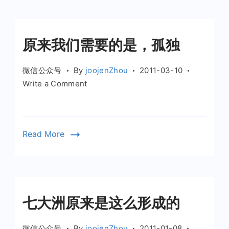
原来我们需要的是，孤独
微信公众号
By
joojenZhou
2011-03-10
on
Write a Comment
原
来
我
Read More
们
需
要
的
是，
七大洲原来是这么形成的
孤
独
微信公众号
By
joojenZhou
2011-01-08