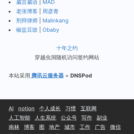
威言威语
|
MAD
老张博客
|
周彦青
刑辩律师
|
Malinkang
椒盐豆豉
|
Obaby
十年之约
穿越虫洞随机访问签约网站
本站采用
腾讯云服务器
+
DNSPod
AI
notion
个人成长
习惯
互联网
人工智能
人生系统
公众号
写作
副业
南林
博客
图
地产
城市
工作
广告
微信