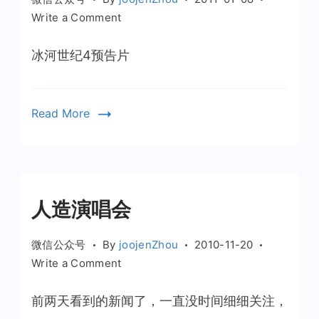
on
Write a Comment
七
大
冰河世纪4预告片
洲
原
来
Read More
是
这
么
形
成
人造演唱会
的
微信公众号
By
joojenZhou
2010-11-20
on
Write a Comment
人
造
前两天看到的新闻了，一直没时间细细关注，
演