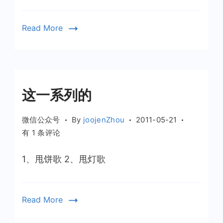
个
理
Read More
想
主
义
者
的
这一系列的
创
业
微信公众号
By
joojenZhou
2011-05-21
故
这
有 1 条评论
事
一
II
系
1、甩饼歌 2、甩灯歌
列
的
Read More