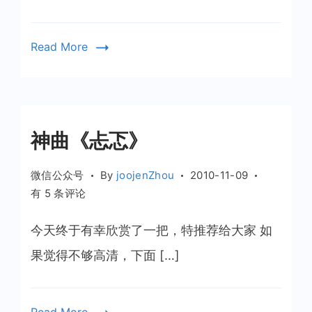
成
为
Read More
一
个
成
功
的
神曲《忐忑》
男
人
微信公众号
By
joojenZhou
2010-11-09
神
有 5 条评论
曲
《忐
今天终于有幸欣赏了一把，特推荐给大家 如
忑》
果觉得不够高清，下面 […]