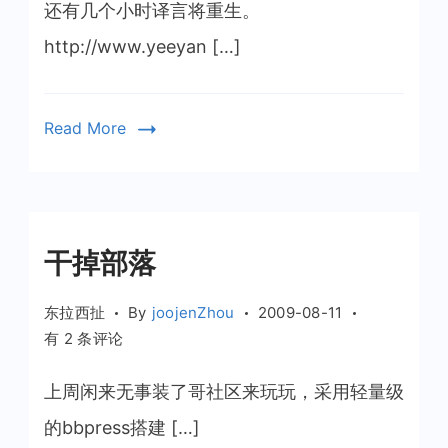
以
还有几个小时译言将重生。
倒
http://www.yeeyan […]
计
时
了
Read More
干掉部落
东拉西扯
By
joojenZhou
2009-08-11
干
有 2 条评论
掉
部
上周闲来无事装了哥社区来玩玩，采用轻量级
落
的bbpress搭建 […]