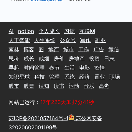
AI
notion
个人成长
习惯
互联网
人工智能
人生系统
公众号
写作
副业
南林
博客
图
地产
城市
工作
广告
微信
思考
成长
戒烟
房价
房地产
投资
日志
早起
时间管理
春节
生活
电影
疫情
知识星球
科技
管理
系统
经济
置业
职场
股市
股票
认知
读书
运动
音乐
高考
网站已运行：
17年223天3时7分41秒
苏ICP备2021057164号-1
苏公网安备
32020602001199号