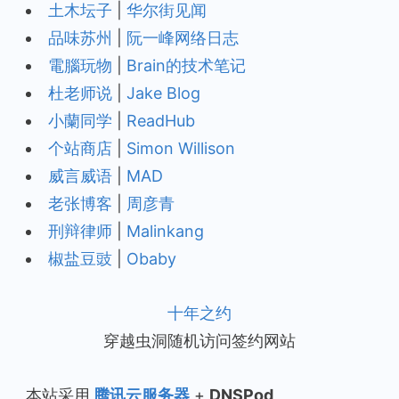
土木坛子
|
华尔街见闻
品味苏州
|
阮一峰网络日志
電腦玩物
|
Brain的技术笔记
杜老师说
|
Jake Blog
小蘭同学
|
ReadHub
个站商店
|
Simon Willison
威言威语
|
MAD
老张博客
|
周彦青
刑辩律师
|
Malinkang
椒盐豆豉
|
Obaby
十年之约
穿越虫洞随机访问签约网站
本站采用
腾讯云服务器
+
DNSPod