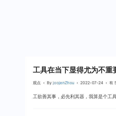
工具在当下显得尤为不重
工
观点
By
joojenZhou
2022-07-24
有 
具
在
工欲善其事，必先利其器，我算是个工具控
当
下