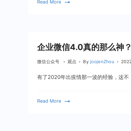
显
Read More
得
尤
为
不
重
企业微信4.0真的那么神
要
微信公众号
观点
By
joojenZhou
202
有了2020年出疫情那一波的经验，这不
Read More