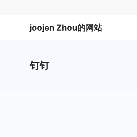
Skip
to
content
joojen Zhou的网站
钉钉