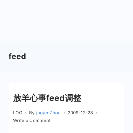
feed
放羊心事feed调整
LOG
By
joojenZhou
2009-12-28
on
Write a Comment
放