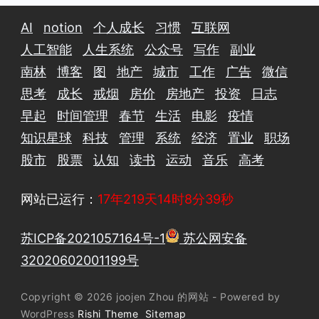
AI
notion
个人成长
习惯
互联网
人工智能
人生系统
公众号
写作
副业
南林
博客
图
地产
城市
工作
广告
微信
思考
成长
戒烟
房价
房地产
投资
日志
早起
时间管理
春节
生活
电影
疫情
知识星球
科技
管理
系统
经济
置业
职场
股市
股票
认知
读书
运动
音乐
高考
网站已运行：
17年219天14时8分40秒
苏ICP备2021057164号-1
苏公网安备
32020602001199号
Copyright © 2026 joojen Zhou 的网站 - Powered by
WordPress
Rishi Theme
Sitemap