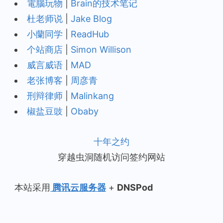
電腦玩物
|
Brain的技术笔记
杜老师说
|
Jake Blog
小蘭同学
|
ReadHub
个站商店
|
Simon Willison
威言威语
|
MAD
老张博客
|
周彦青
刑辩律师
|
Malinkang
椒盐豆豉
|
Obaby
十年之约
穿越虫洞随机访问签约网站
本站采用
腾讯云服务器
+
DNSPod