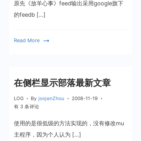
羊
原先《放羊心事》feed输出采用google旗下
心
的feedb […]
事
feed
调
Read More
整
在侧栏显示部落最新文章
LOG
By
joojenZhou
2008-11-19
在
有 3 条评论
侧
栏
使用的是很低级的方法实现的，没有修改mu
显
主程序，因为个人认为 […]
示