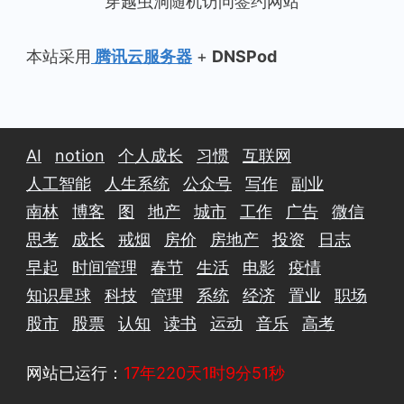
穿越虫洞随机访问签约网站
本站采用
腾讯云服务器
+
DNSPod
AI
notion
个人成长
习惯
互联网
人工智能
人生系统
公众号
写作
副业
南林
博客
图
地产
城市
工作
广告
微信
思考
成长
戒烟
房价
房地产
投资
日志
早起
时间管理
春节
生活
电影
疫情
知识星球
科技
管理
系统
经济
置业
职场
股市
股票
认知
读书
运动
音乐
高考
网站已运行：
17年220天1时9分51秒