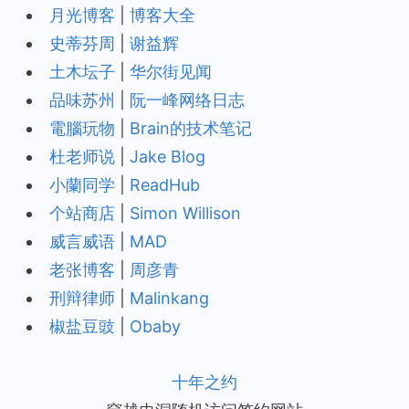
月光博客
|
博客大全
史蒂芬周
|
谢益辉
土木坛子
|
华尔街见闻
品味苏州
|
阮一峰网络日志
電腦玩物
|
Brain的技术笔记
杜老师说
|
Jake Blog
小蘭同学
|
ReadHub
个站商店
|
Simon Willison
威言威语
|
MAD
老张博客
|
周彦青
刑辩律师
|
Malinkang
椒盐豆豉
|
Obaby
十年之约