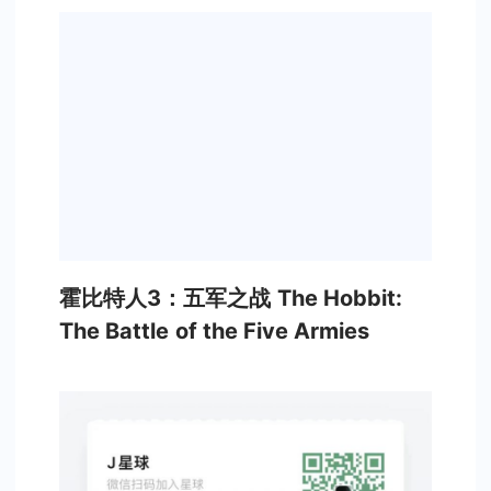
霍比特人3：五军之战 The Hobbit:
The Battle of the Five Armies