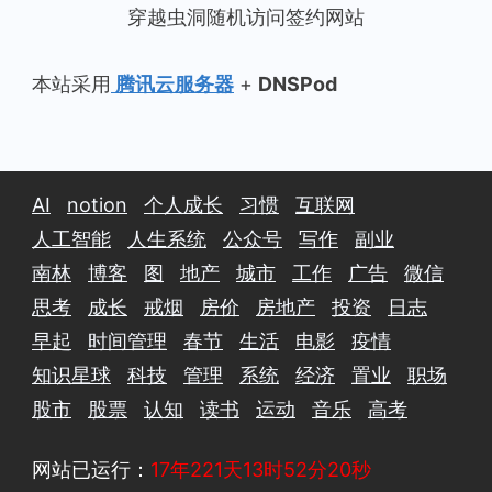
穿越虫洞随机访问签约网站
本站采用
腾讯云服务器
+
DNSPod
AI
notion
个人成长
习惯
互联网
人工智能
人生系统
公众号
写作
副业
南林
博客
图
地产
城市
工作
广告
微信
思考
成长
戒烟
房价
房地产
投资
日志
早起
时间管理
春节
生活
电影
疫情
知识星球
科技
管理
系统
经济
置业
职场
股市
股票
认知
读书
运动
音乐
高考
网站已运行：
17年221天13时52分21秒