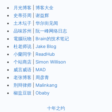
月光博客
|
博客大全
史蒂芬周
|
谢益辉
土木坛子
|
华尔街见闻
品味苏州
|
阮一峰网络日志
電腦玩物
|
Brain的技术笔记
杜老师说
|
Jake Blog
小蘭同学
|
ReadHub
个站商店
|
Simon Willison
威言威语
|
MAD
老张博客
|
周彦青
刑辩律师
|
Malinkang
椒盐豆豉
|
Obaby
十年之约