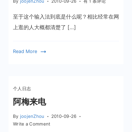
谷
By
joojenZhou
2010-09-26
有 1 条评论
歌
输
至于这个输入法到底是什么呢？相比经常在网
入
上逛的人大概都清楚了 […]
法
有
个
Read More
很
牛
叉
的
功
个人日志
能
阿梅来电
By
joojenZhou
2010-09-26
on
Write a Comment
阿