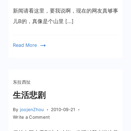
谁
他
新闻请看这里，要我说啊，现在的网友真够事
妈
儿B的，真像是个山里 […]
再
说
安
Read More
徽
没
钱
我
跟
东拉西扯
谁
生活悲剧
急
By
joojenZhou
2010-09-21
on
Write a Comment
生