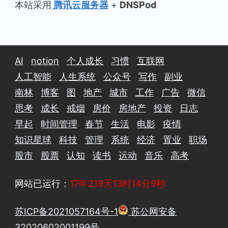
本站采用
腾讯云服务器
+
DNSPod
AI
notion
个人成长
习惯
互联网
人工智能
人生系统
公众号
写作
副业
南林
博客
图
地产
城市
工作
广告
微信
思考
成长
戒烟
房价
房地产
投资
日志
早起
时间管理
春节
生活
电影
疫情
知识星球
科技
管理
系统
经济
置业
职场
股市
股票
认知
读书
运动
音乐
高考
网站已运行：
17年219天13时14分9秒
苏ICP备2021057164号-1
苏公网安备
32020602001199号