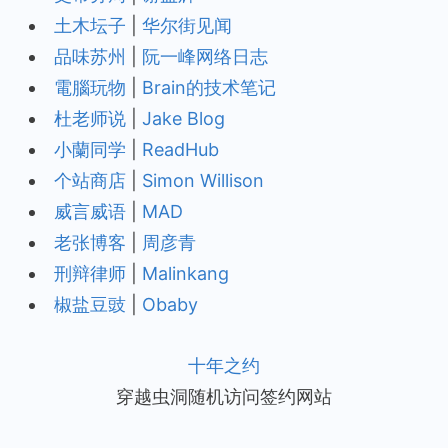
土木坛子
|
华尔街见闻
品味苏州
|
阮一峰网络日志
電腦玩物
|
Brain的技术笔记
杜老师说
|
Jake Blog
小蘭同学
|
ReadHub
个站商店
|
Simon Willison
威言威语
|
MAD
老张博客
|
周彦青
刑辩律师
|
Malinkang
椒盐豆豉
|
Obaby
十年之约
穿越虫洞随机访问签约网站