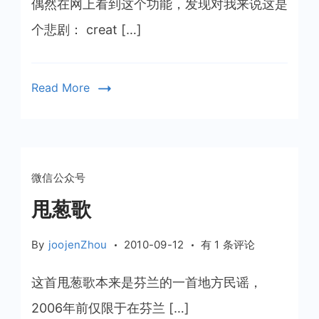
活
偶然在网上看到这个功能，发现对我来说这是
悲
个悲剧： creat […]
剧
Read More
微信公众号
甩葱歌
甩
By
joojenZhou
2010-09-12
有 1 条评论
葱
歌
这首甩葱歌本来是芬兰的一首地方民谣，
2006年前仅限于在芬兰 […]