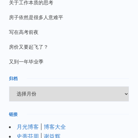
关于工作本质的思考
房子依然是很多人意难平
写在高考前夜
房价又要起飞了？
又到一年毕业季
归档
归
档
链接
月光博客
|
博客大全
史蒂芬周
|
谢益辉