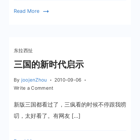
主
Read More
题
靠
谱
东拉西扯
三国的新时代启示
By
joojenZhou
2010-09-06
on
Write a Comment
三
国
新版三国都看过了，三疯看的时候不停跟我唠
的
叨，太好看了。有网友 […]
新
时
代