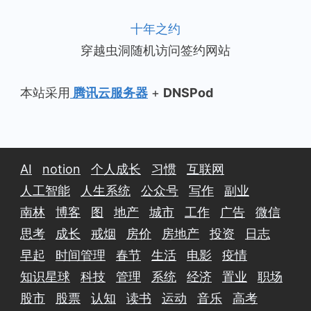
十年之约
穿越虫洞随机访问签约网站
本站采用
腾讯云服务器
+
DNSPod
AI
notion
个人成长
习惯
互联网
人工智能
人生系统
公众号
写作
副业
南林
博客
图
地产
城市
工作
广告
微信
思考
成长
戒烟
房价
房地产
投资
日志
早起
时间管理
春节
生活
电影
疫情
知识星球
科技
管理
系统
经济
置业
职场
股市
股票
认知
读书
运动
音乐
高考