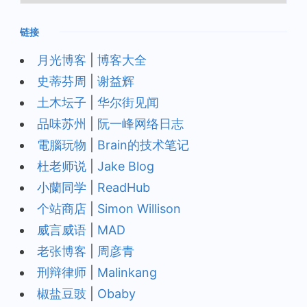
档
链接
月光博客
|
博客大全
史蒂芬周
|
谢益辉
土木坛子
|
华尔街见闻
品味苏州
|
阮一峰网络日志
電腦玩物
|
Brain的技术笔记
杜老师说
|
Jake Blog
小蘭同学
|
ReadHub
个站商店
|
Simon Willison
威言威语
|
MAD
老张博客
|
周彦青
刑辩律师
|
Malinkang
椒盐豆豉
|
Obaby