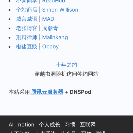
小蘭同学
|
ReadHub
个站商店
|
Simon Willison
威言威语
|
MAD
老张博客
|
周彦青
刑辩律师
|
Malinkang
椒盐豆豉
|
Obaby
十年之约
穿越虫洞随机访问签约网站
本站采用
腾讯云服务器
+
DNSPod
AI
notion
个人成长
习惯
互联网