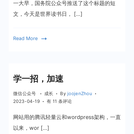
第
一大早，国务院公众号推送了这个标题的短
一
文，今天是世界读书日， […]
好
事
Read More
学一招，加速
微信公众号
成长
By
joojenZhou
学
2023-04-19
有 11 条评论
一
招，
网站用的腾讯轻量云和wordpress架构，一直
加
以来，wor […]
速