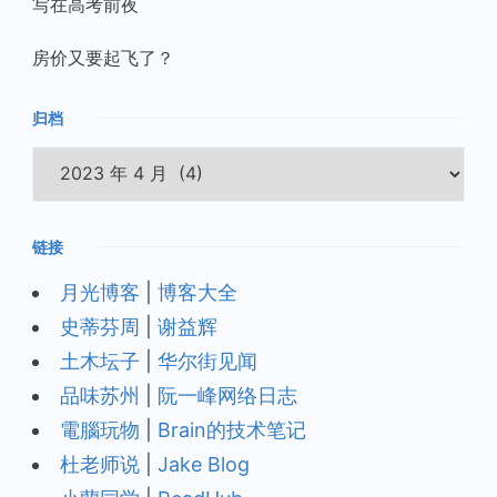
写在高考前夜
房价又要起飞了？
归档
归
档
链接
月光博客
|
博客大全
史蒂芬周
|
谢益辉
土木坛子
|
华尔街见闻
品味苏州
|
阮一峰网络日志
電腦玩物
|
Brain的技术笔记
杜老师说
|
Jake Blog