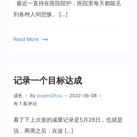
是
最近一直待在医院陪护，医院里每天都能见
刻
到各种人间悲惨。 […]
不
容
缓
Read More
的
事
情
记录一个目标达成
成长
By
joojenZhou
2022-06-08
记
有 1 条评论
录
一
看了下上次发的减重记录是5月28日，也就是
个
说，两周之后，在波 […]
目