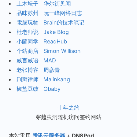
土木坛子
|
华尔街见闻
品味苏州
|
阮一峰网络日志
電腦玩物
|
Brain的技术笔记
杜老师说
|
Jake Blog
小蘭同学
|
ReadHub
个站商店
|
Simon Willison
威言威语
|
MAD
老张博客
|
周彦青
刑辩律师
|
Malinkang
椒盐豆豉
|
Obaby
十年之约
穿越虫洞随机访问签约网站
本站采用
腾讯云服务器
+
DNSPod