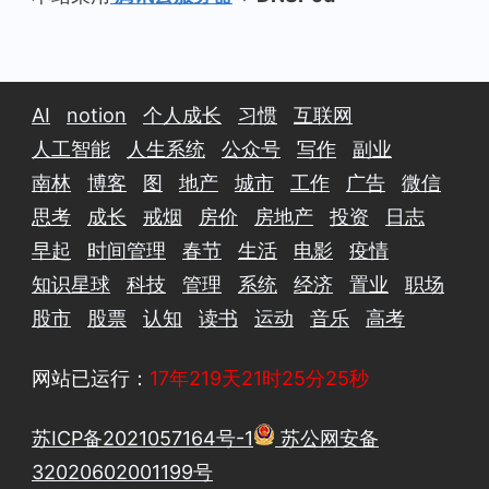
AI
notion
个人成长
习惯
互联网
人工智能
人生系统
公众号
写作
副业
南林
博客
图
地产
城市
工作
广告
微信
思考
成长
戒烟
房价
房地产
投资
日志
早起
时间管理
春节
生活
电影
疫情
知识星球
科技
管理
系统
经济
置业
职场
股市
股票
认知
读书
运动
音乐
高考
网站已运行：
17年219天21时25分25秒
苏ICP备2021057164号-1
苏公网安备
32020602001199号