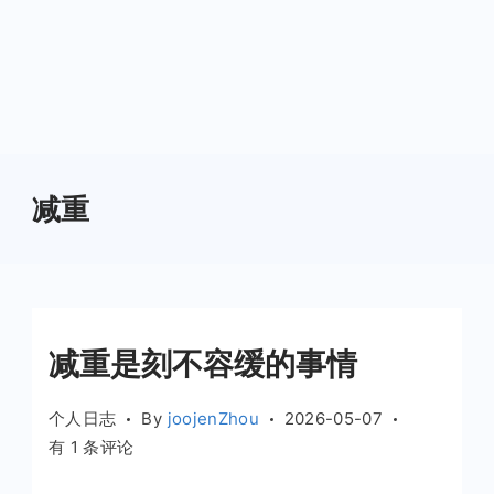
减重
减重是刻不容缓的事情
个人日志
By
joojenZhou
2026-05-07
减
有 1 条评论
重