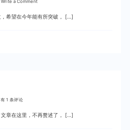
on
Write a Comment
坚
持
希望在今年能有所突破， […]
每
天
一
博
折
有 1 条评论
腾
博
章在这里，不再赘述了， […]
客
之