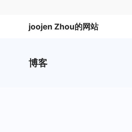
Skip
to
content
joojen Zhou的网站
博客