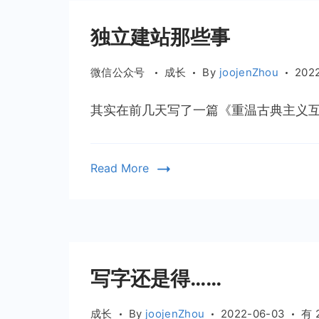
独立建站那些事
微信公众号
成长
By
joojenZhou
202
其实在前几天写了一篇《重温古典主义互联
Read More
写字还是得……
写
成长
By
joojenZhou
2022-06-03
有 