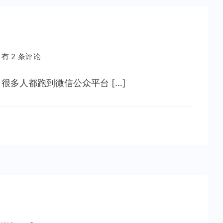
字
写
成
一
篇
有
有 2 条评论
文
一
章
种
多人都跑到微信公众平台 […]
病
叫
坚
持