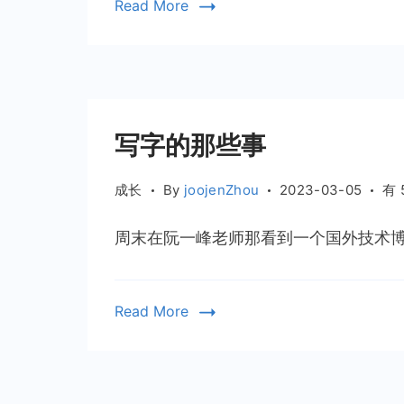
Read More
写字的那些事
写
成长
By
joojenZhou
2023-03-05
有 
字
的
周末在阮一峰老师那看到一个国外技术博客
那
些
事
Read More