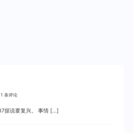
B
11 条评论
据说要复兴。 事情 […]