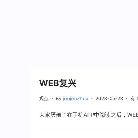
WEB复兴
WE
观点
By
joojenZhou
2023-05-23
有 
复
兴
大家厌倦了在手机APP中阅读之后，WEB7