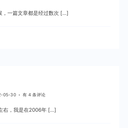
，一篇文章都是经过数次 […]
……
重
2-05-30
有 4 条评论
温
古
，我是在2006年 […]
典
主