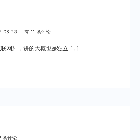
独
2-06-23
有 11 条评论
立
建
网》，讲的大概也是独立 […]
站
那
些
事
2 条评论