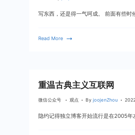
字
还
写东西，还是得一气呵成。 前面有些时候
是
得
Read More
重温古典主义互联网
微信公众号
观点
By
joojenZhou
202
隐约记得独立博客开始流行是在2005年左右