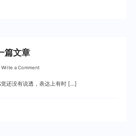
义
互
联
网
一篇文章
on
Write a Comment
利
用
还没有说透，表达上有时 […]
记
录
的
碎
片
文