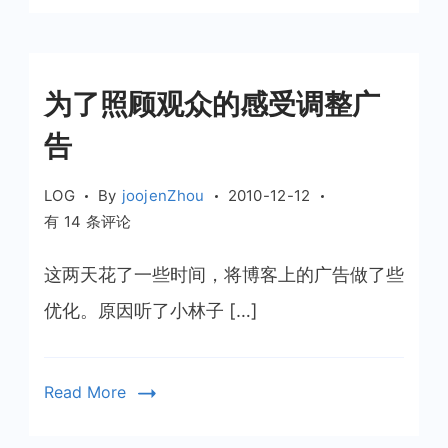
受，
再
次
调
为了照顾观众的感受调整广
整
广
告
告
LOG
By
joojenZhou
2010-12-12
为
有 14 条评论
了
照
这两天花了一些时间，将博客上的广告做了些
顾
优化。原因听了小林子 […]
观
众
的
Read More
感
受