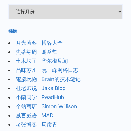
归
档
链接
月光博客
|
博客大全
史蒂芬周
|
谢益辉
土木坛子
|
华尔街见闻
品味苏州
|
阮一峰网络日志
電腦玩物
|
Brain的技术笔记
杜老师说
|
Jake Blog
小蘭同学
|
ReadHub
个站商店
|
Simon Willison
威言威语
|
MAD
老张博客
|
周彦青