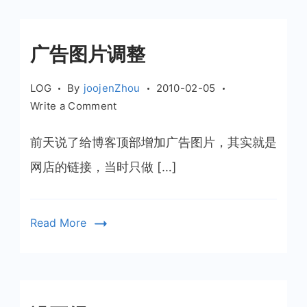
调
整
广
广告图片调整
告
LOG
By
joojenZhou
2010-02-05
on
Write a Comment
广
告
前天说了给博客顶部增加广告图片，其实就是
图
网店的链接，当时只做 […]
片
调
整
Read More