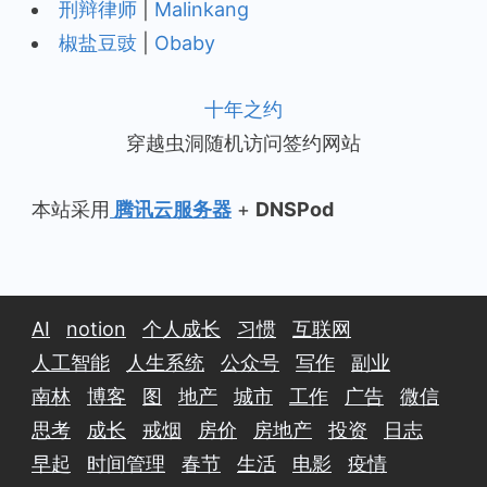
刑辩律师
|
Malinkang
椒盐豆豉
|
Obaby
十年之约
穿越虫洞随机访问签约网站
本站采用
腾讯云服务器
+
DNSPod
AI
notion
个人成长
习惯
互联网
人工智能
人生系统
公众号
写作
副业
南林
博客
图
地产
城市
工作
广告
微信
思考
成长
戒烟
房价
房地产
投资
日志
早起
时间管理
春节
生活
电影
疫情