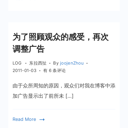
我
的
广
告
了
为了照顾观众的感受，再次
调整广告
LOG
东拉西扯
By
joojenZhou
为
2011-01-03
有 6 条评论
了
照
由于众所周知的原因，观众们对我在博客中添
顾
加广告显示出了前所未 […]
观
众
的
Read More
感