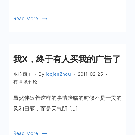
Read More
我X，终于有人买我的广告了
东拉西扯
By
joojenZhou
2011-02-25
我
有 4 条评论
X，
终
虽然伴随着这样的事情降临的时候不是一贯的
于
风和日丽，而是天气阴 […]
有
人
买
Read More