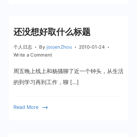
还没想好取什么标题
个人日志
By
joojenZhou
2010-01-24
on
Write a Comment
还
没
周五晚上线上和杨骚聊了近一个钟头，从生活
想
的到学习再到工作，聊 […]
好
取
什
Read More
么
标
题