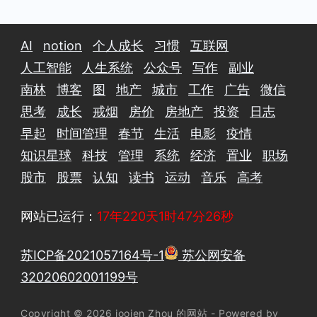
AI
notion
个人成长
习惯
互联网
人工智能
人生系统
公众号
写作
副业
南林
博客
图
地产
城市
工作
广告
微信
思考
成长
戒烟
房价
房地产
投资
日志
早起
时间管理
春节
生活
电影
疫情
知识星球
科技
管理
系统
经济
置业
职场
股市
股票
认知
读书
运动
音乐
高考
网站已运行：
17年220天1时47分27秒
苏ICP备2021057164号-1
苏公网安备
32020602001199号
Copyright © 2026 joojen Zhou 的网站 - Powered by