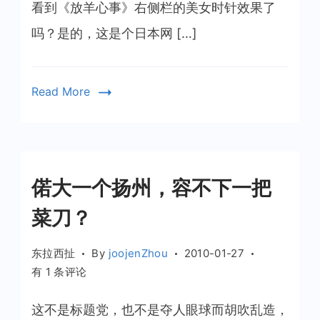
时
看到《放羊心事》右侧栏的美女时针效果了
针
吗？是的，这是个日本网 […]
Read More
偌大一个扬州，容不下一把
菜刀？
东拉西扯
By
joojenZhou
2010-01-27
偌
有 1 条评论
大
一
这不是标题党，也不是夺人眼球而胡吹乱造，