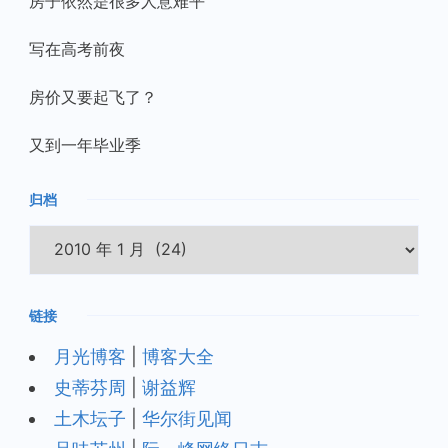
房子依然是很多人意难平
写在高考前夜
房价又要起飞了？
又到一年毕业季
归档
归
档
链接
月光博客
|
博客大全
史蒂芬周
|
谢益辉
土木坛子
|
华尔街见闻