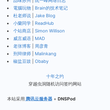
品味苏州
|
阮一峰网络日志
電腦玩物
|
Brain的技术笔记
杜老师说
|
Jake Blog
小蘭同学
|
ReadHub
个站商店
|
Simon Willison
威言威语
|
MAD
老张博客
|
周彦青
刑辩律师
|
Malinkang
椒盐豆豉
|
Obaby
十年之约
穿越虫洞随机访问签约网站
本站采用
腾讯云服务器
+
DNSPod