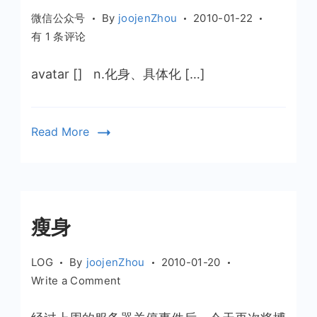
微信公众号
By
joojenZhou
2010-01-22
单
有 1 条评论
词
学
avatar [] n.化身、具体化 […]
习
Avatar（电
影：
Read More
阿
凡
达）
瘦身
LOG
By
joojenZhou
2010-01-20
on
Write a Comment
瘦
身