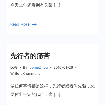
个
今天上午还看到有关菜 […]
扬
州，
容
Read More
不
下
一
把
菜
先行者的痛苦
刀？
LOG
By
joojenZhou
2010-01-26
on
Write a Comment
先
行
做任何事情都是这样，先行者或者叫先驱，总
者
要付出一定的代价，这 […]
的
痛