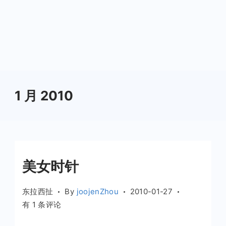
1 月 2010
美女时针
东拉西扯
By
joojenZhou
2010-01-27
美
有 1 条评论
女