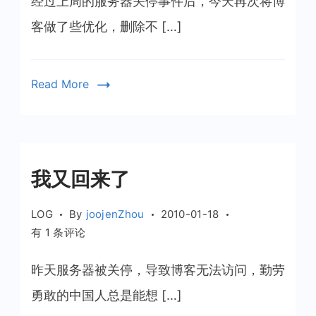
经过上周的服务器关停事件后，今天再次将博
客做了些优化，删除不 […]
Read More
我又回来了
LOG
By
joojenZhou
2010-01-18
我
有 1 条评论
又
回
昨天服务器被关停，导致博客无法访问，勤劳
来
勇敢的中国人总是能想 […]
了