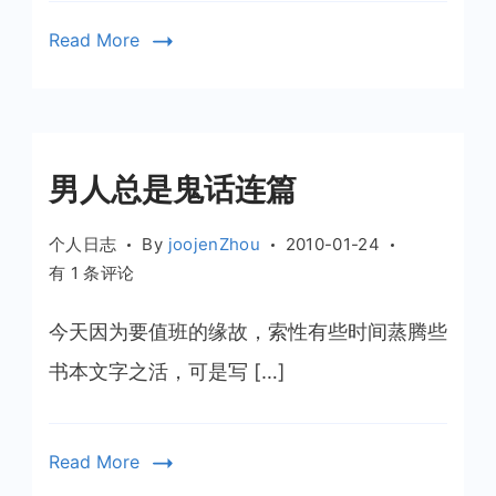
苦
Read More
男人总是鬼话连篇
个人日志
By
joojenZhou
2010-01-24
男
有 1 条评论
人
总
今天因为要值班的缘故，索性有些时间蒸腾些
是
书本文字之活，可是写 […]
鬼
话
连
Read More
篇