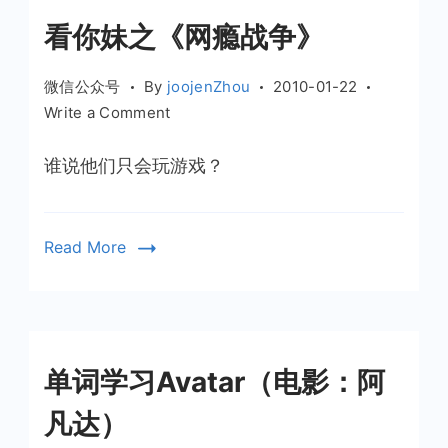
看你妹之《网瘾战争》
微信公众号
By
joojenZhou
2010-01-22
on
Write a Comment
看
你
谁说他们只会玩游戏？
妹
之
《网
Read More
瘾
战
争》
单词学习Avatar（电影：阿
凡达）