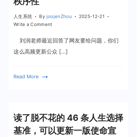
秩序性
人生系统
By
joojenZhou
2025-12-21
on
Write a Comment
用
系
刘润老师最近回答了网友要给问题，你们
统
这么高频更新公众 […]
来
解
决
Read More
问
题
就
是
增
读了脱不花的 46 条人生选择
加
秩
基准，可以更新一版使命宣
序