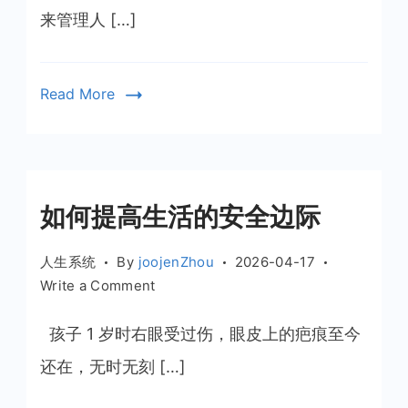
新
来管理人 […]
的
人
生
Read More
管
理
系
统
如何提高生活的安全边际
人生系统
By
joojenZhou
2026-04-17
on
Write a Comment
如
何
孩子 1 岁时右眼受过伤，眼皮上的疤痕至今
提
还在，无时无刻 […]
高
生