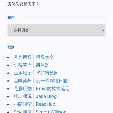
房价又要起飞了？
归档
归
档
链接
月光博客
|
博客大全
史蒂芬周
|
谢益辉
土木坛子
|
华尔街见闻
品味苏州
|
阮一峰网络日志
電腦玩物
|
Brain的技术笔记
杜老师说
|
Jake Blog
小蘭同学
|
ReadHub
个站商店
|
Simon Willison