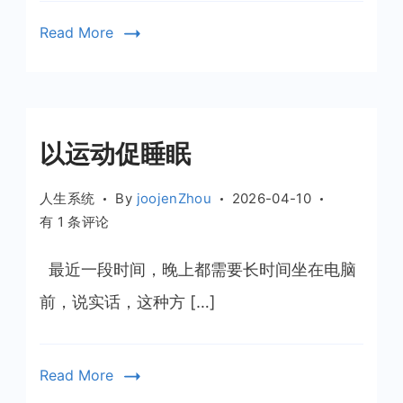
活
Read More
的
安
全
边
际
以运动促睡眠
人生系统
By
joojenZhou
2026-04-10
以
有 1 条评论
运
动
最近一段时间，晚上都需要长时间坐在电脑
促
前，说实话，这种方 […]
睡
眠
Read More