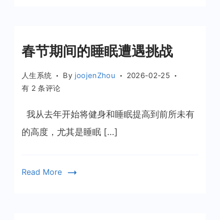
春节期间的睡眠遭遇挑战
人生系统
By
joojenZhou
2026-02-25
春
有 2 条评论
节
期
我从去年开始将健身和睡眠提高到前所未有
间
的高度，尤其是睡眠 […]
的
睡
眠
Read More
遭
遇
挑
战