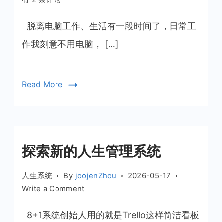
离
人
脱离电脑工作、生活有一段时间了，日常工
生
作我刻意不用电脑， […]
系
统
一
Read More
段
时
间
后
的
探索新的人生管理系统
感
受
人生系统
By
joojenZhou
2026-05-17
on
Write a Comment
探
索
8+1系统创始人用的就是Trello这样简洁看板