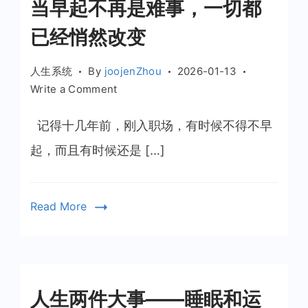
当早起不再是难事，一切都
快
乐
已经悄然改变
人生系统
By
joojenZhou
2026-01-13
on
Write a Comment
当
早
记得十几年前，刚入职场，有时候不得不早
起
起，而且有时候还是 […]
不
再
是
Read More
难
事，
一
切
都
人生两件大事——睡眠和运
已