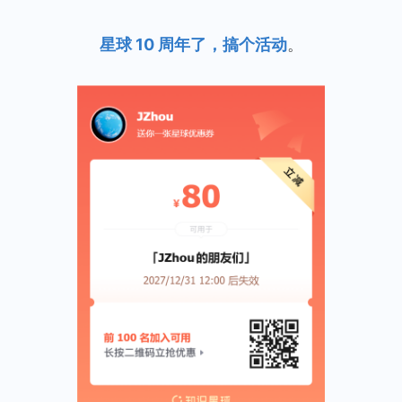
准，
可
星球 10 周年了，搞个活动
。
以
更
新
一
版
使
命
宣
言
了