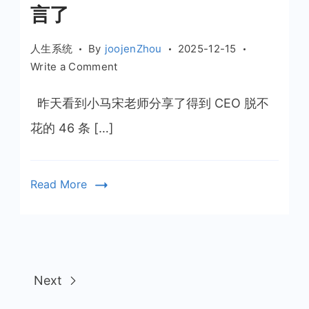
言了
性
人生系统
By
joojenZhou
2025-12-15
on
Write a Comment
读
了
昨天看到小马宋老师分享了得到 CEO 脱不
脱
花的 46 条 […]
不
花
的
Read More
46
条
人
生
选
Next
择
基