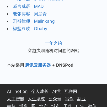
威言威语
|
MAD
老张博客
|
周彦青
刑辩律师
|
Malinkang
椒盐豆豉
|
Obaby
十年之约
穿越虫洞随机访问签约网站
本站采用
腾讯云服务器
+
DNSPod
AI
notion
个人成长
习惯
互联网
人工智能
人生系统
公众号
写作
副业
南林
博客
图
地产
城市
工作
广告
微信