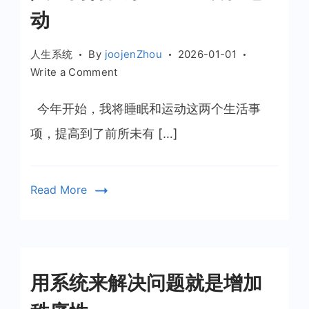
经
动
悄
然
人生系统
By
joojenZhou
2026-01-01
改
on
Write a Comment
变
人
生
今年开始，我将睡眠和运动这两个生活事
两
项，提高到了前所未有 […]
件
大
事
Read More
——
睡
眠
和
运
用系统来解决问题就是增加
动