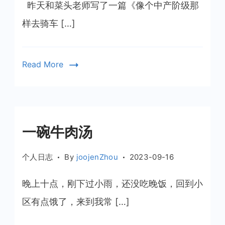
行
昨天和菜头老师写了一篇《像个中产阶级那
车
样去骑车 […]
的
那
点
Read More
事
一碗牛肉汤
个人日志
By
joojenZhou
2023-09-16
晚上十点，刚下过小雨，还没吃晚饭，回到小
区有点饿了，来到我常 […]