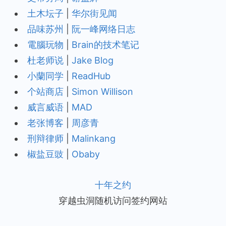
土木坛子
|
华尔街见闻
品味苏州
|
阮一峰网络日志
電腦玩物
|
Brain的技术笔记
杜老师说
|
Jake Blog
小蘭同学
|
ReadHub
个站商店
|
Simon Willison
威言威语
|
MAD
老张博客
|
周彦青
刑辩律师
|
Malinkang
椒盐豆豉
|
Obaby
十年之约
穿越虫洞随机访问签约网站