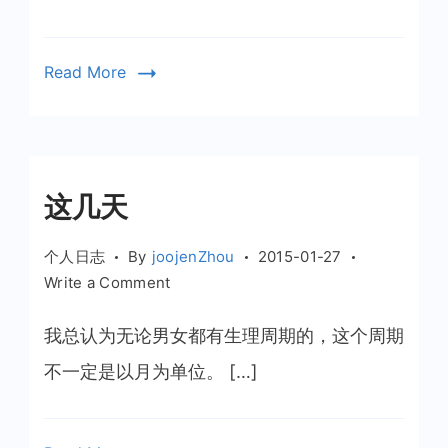
气
污
染
Read More
深
度
调
查
《穹
这几天
顶
之
个人日志
By
joojenZhou
2015-01-27
下》
on
Write a Comment
这
几
我总认为无论男女都有生理周期的，这个周期
天
不一定是以月为单位。 […]