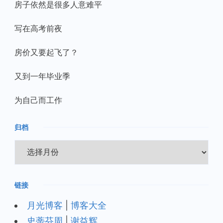
房子依然是很多人意难平
写在高考前夜
房价又要起飞了？
又到一年毕业季
为自己而工作
归档
归
档
链接
月光博客
|
博客大全
史蒂芬周
|
谢益辉