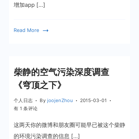
新
增加app […]
出
现
错
Read More
误
代
码
56
的
柴静的空气污染深度调查
问
题
《穹顶之下》
个人日志
By
joojenZhou
2015-03-01
柴
有 1 条评论
静
的
这两天你的微博和朋友圈可能早已被这个柴静
空
的环境污染调查的信息 […]