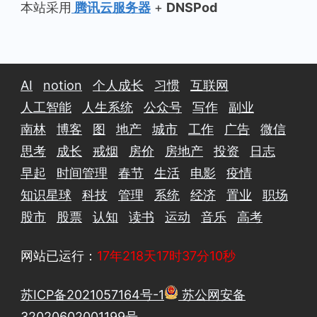
本站采用
腾讯云服务器
+
DNSPod
AI
notion
个人成长
习惯
互联网
人工智能
人生系统
公众号
写作
副业
南林
博客
图
地产
城市
工作
广告
微信
思考
成长
戒烟
房价
房地产
投资
日志
早起
时间管理
春节
生活
电影
疫情
知识星球
科技
管理
系统
经济
置业
职场
股市
股票
认知
读书
运动
音乐
高考
网站已运行：
17年218天17时37分11秒
苏ICP备2021057164号-1
苏公网安备
32020602001199号