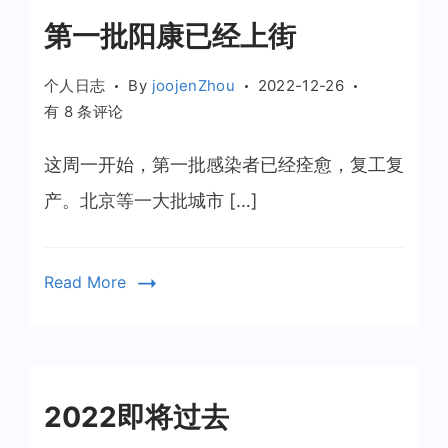
第一批阳康已经上街
个人日志
By
joojenZhou
2022-12-26
第
有 8 条评论
一
批
这周一开始，第一批感染者已经痊愈，复工复
阳
产。北京等一大批城市 […]
康
已
经
Read More
上
街
2022即将过去​