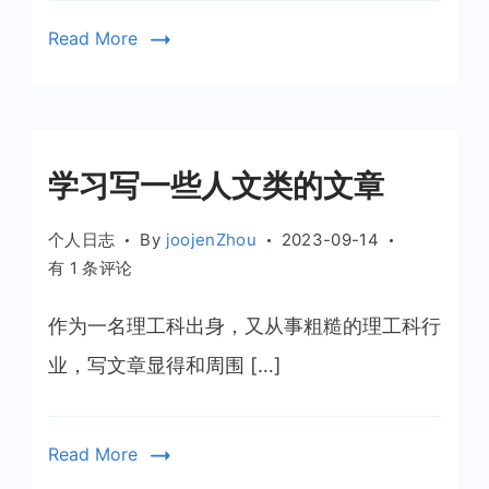
Read More
学习写一些人文类的文章
个人日志
By
joojenZhou
2023-09-14
学
有 1 条评论
习
写
作为一名理工科出身，又从事粗糙的理工科行
一
业，写文章显得和周围 […]
些
人
文
Read More
类