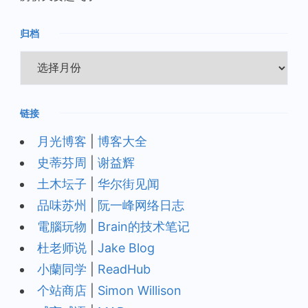
归档
归
档
链接
月光博客
|
博客大全
史蒂芬周
|
谢益辉
土木坛子
|
华尔街见闻
品味苏州
|
阮一峰网络日志
電腦玩物
|
Brain的技术笔记
杜老师说
|
Jake Blog
小蘭同学
|
ReadHub
个站商店
|
Simon Willison