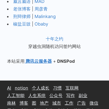
威言威语
|
MAD
老张博客
|
周彦青
刑辩律师
|
Malinkang
椒盐豆豉
|
Obaby
十年之约
穿越虫洞随机访问签约网站
本站采用
腾讯云服务器
+
DNSPod
AI
notion
个人成长
习惯
互联网
人工智能
人生系统
公众号
写作
副业
南林
博客
图
地产
城市
工作
广告
微信