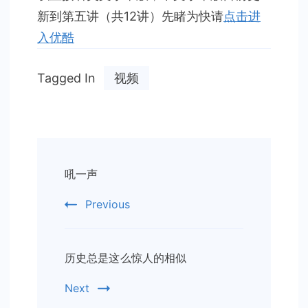
佛
新到第五讲（共12讲）先睹为快请
点击进
大
入优酷
学
最
受
Tagged In
视频
新
生
喜
爱
Post
公
吼一声
共
Navigation
课]
Previous
历史总是这么惊人的相似
Next