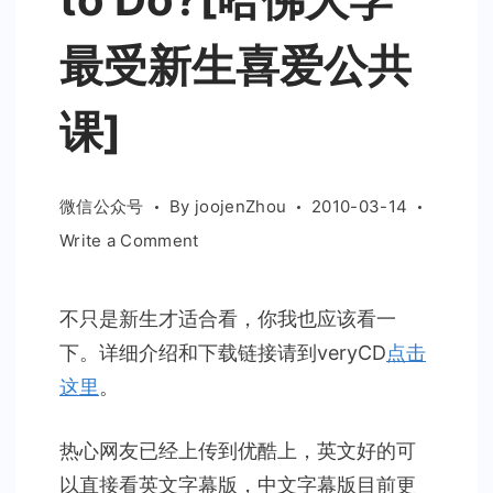
最受新生喜爱公共
课]
微信公众号
By
joojenZhou
2010-03-14
on
Write a Comment
Justice:
What’s
不只是新生才适合看，你我也应该看一
the
下。详细介绍和下载链接请到veryCD
点击
Right
Thing
这里
。
to
Do?
热心网友已经上传到优酷上，英文好的可
[哈
以直接看英文字幕版，中文字幕版目前更