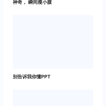
神奇， 瞬间瘦小腹
别告诉我你懂PPT