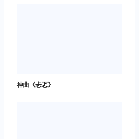
神曲《忐忑》