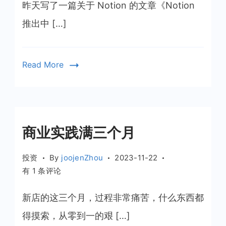
执
昨天写了一篇关于 Notion 的文章《Notion
念，
推出中 […]
学
会
接
Read More
受
失
败
商业实践满三个月
投资
By
joojenZhou
2023-11-22
商
有 1 条评论
业
实
新店的这三个月，过程非常痛苦，什么东西都
践
得摸索，从零到一的艰 […]
满