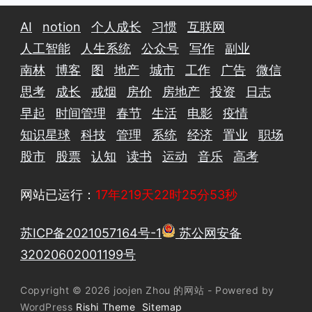
AI
notion
个人成长
习惯
互联网
人工智能
人生系统
公众号
写作
副业
南林
博客
图
地产
城市
工作
广告
微信
思考
成长
戒烟
房价
房地产
投资
日志
早起
时间管理
春节
生活
电影
疫情
知识星球
科技
管理
系统
经济
置业
职场
股市
股票
认知
读书
运动
音乐
高考
网站已运行：
17年219天22时25分53秒
苏ICP备2021057164号-1
苏公网安备
32020602001199号
Copyright © 2026 joojen Zhou 的网站 - Powered by
WordPress
Rishi Theme
Sitemap