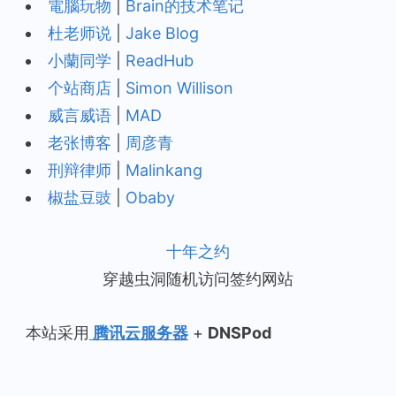
電腦玩物
|
Brain的技术笔记
杜老师说
|
Jake Blog
小蘭同学
|
ReadHub
个站商店
|
Simon Willison
威言威语
|
MAD
老张博客
|
周彦青
刑辩律师
|
Malinkang
椒盐豆豉
|
Obaby
十年之约
穿越虫洞随机访问签约网站
本站采用
腾讯云服务器
+
DNSPod