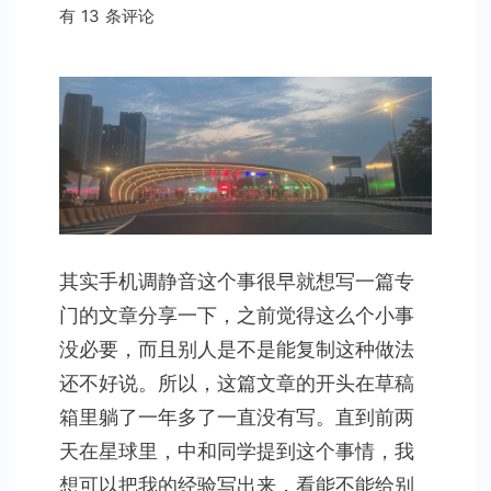
手
有 13 条评论
机
调
静
音
三
年
后，
效
率
其实手机调静音这个事很早就想写一篇专
更
门的文章分享一下，之前觉得这么个小事
高
没必要，而且别人是不是能复制这种做法
了
还不好说。所以，这篇文章的开头在草稿
箱里躺了一年多了一直没有写。直到前两
天在星球里，中和同学提到这个事情，我
想可以把我的经验写出来，看能不能给别